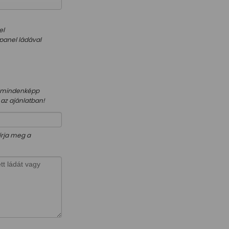
el
panel ládával
ez mindenképp
 az ajánlatban!
írja meg a