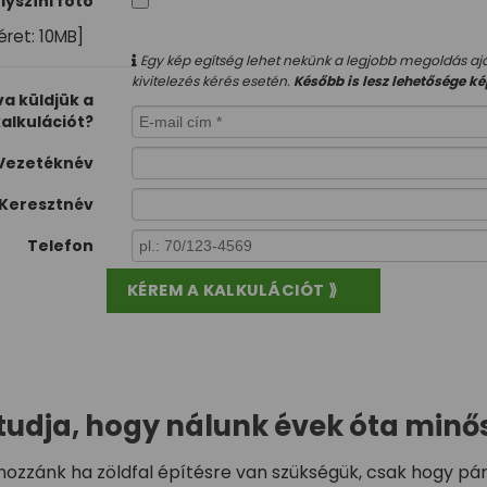
lyszíni fotó
éret: 10MB]
Egy kép egítség lehet nekünk a legjobb megoldás ajá
kivitelezés kérés esetén.
Később is lesz lehetősége ké
a küldjük a
alkulációt?
Vezetéknév
Keresztnév
Telefon
tudja, hogy nálunk évek óta minő
ozzánk​ ha zöldfal építésre van szükségük, csak hogy pá