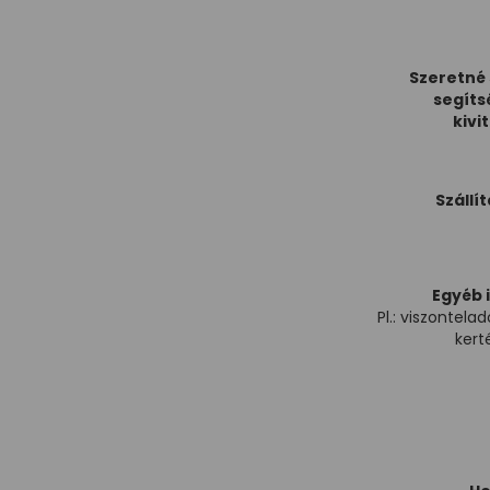
Szeretné
segíts
kivi
Szállí
Egyéb 
Pl.: viszontelad
kert