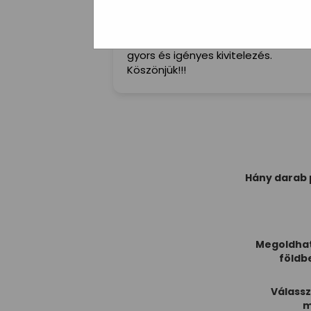
Nagyszerű, példás kiszolgálás,
kedvesség, udvariasság, rugalmass
gyors és igényes kivitelezés.
Köszönjük!!!
Hány darab 
Megoldhat
földb
Válassz
m