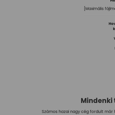
He
[Maximális fájlm
Hov
k
Mindenki 
Számos hazai nagy cég fordult már h