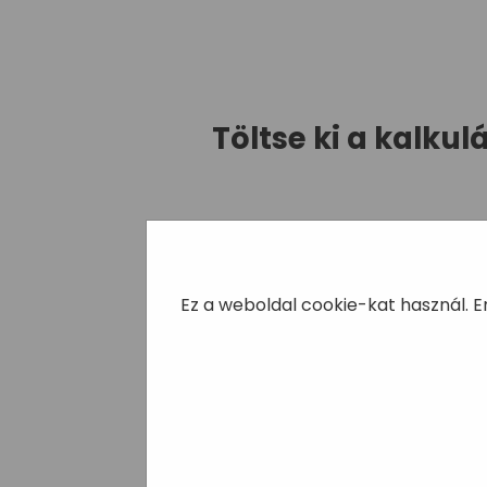
Töltse ki a kalk
Szeretne Ön is borostyánfal
Általában kollégáink egy munkan
Ez a weboldal cookie-kat használ. 
2024-ben a megrendeléstől szám
24 órán belül szemé
Tibor Dr Darnói
2025-05-09