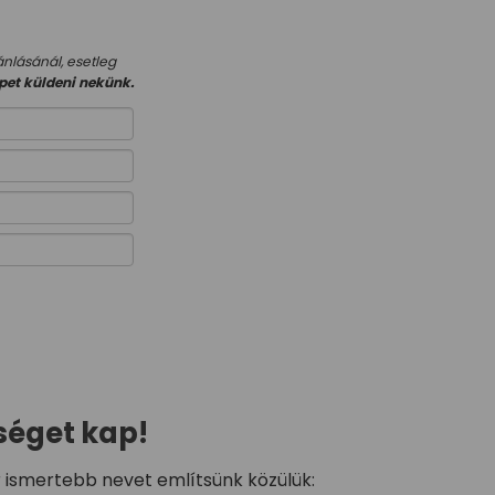
nlásánál, esetleg
pet küldeni nekünk.
séget kap!
r ismertebb nevet említsünk közülük: