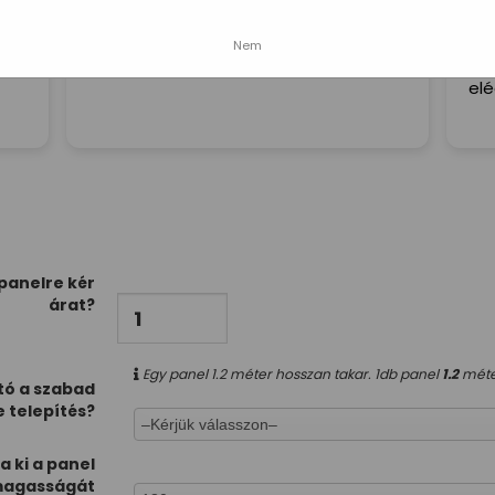
Kommunikáció, kiszállítás, termék...
Kor
Nem
ág,
mindhárom csillagos ötös. Köszönjük!
gon
el
panelre kér
árat?
Egy panel 1.2 méter hosszan takar.
1
db panel
1.2
méter
ó a szabad
e telepítés?
a ki a panel
agasságát