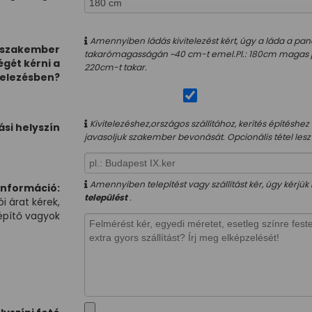
Amennyiben ládás kivitelezést kért, úgy a láda a pan
 szakember
takarómagasságán ~40 cm-t emel.Pl.: 180cm magas 
égét kérni a
220cm-t takar.
telezésben?
Kivitelezéshez,országos szállítához, kerítés építésh
tási helyszín
javasoljuk szakember bevonását. Opcionális tétel lesz
Amennyiben telepítést vagy szállítást kér, úgy kérjük 
információ:
települést
.
ói árat kérek,
építő vagyok