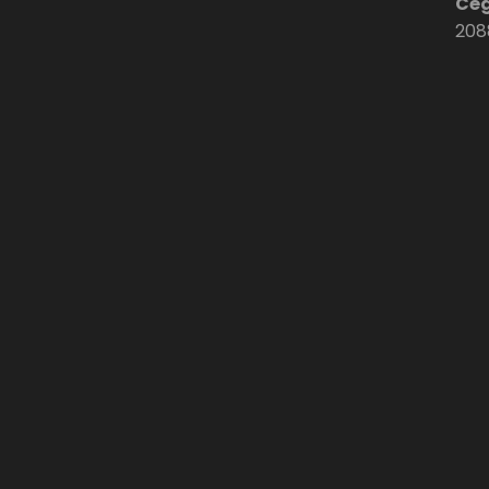
Cé
208