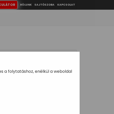
KULÁTOR
RÓLUNK
SAJTÓSZOBA
KAPCSOLAT
 a folytatáshoz, enélkül a weboldal